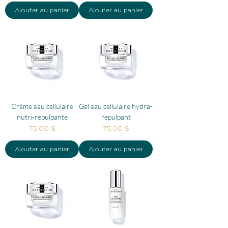
Ajouter au panier
Ajouter au panier
Crème eau cellulaire
Gel eau cellulaire hydra-
nutri-repulpante
repulpant
Prix
Prix
75,00 $
75,00 $
Ajouter au panier
Ajouter au panier