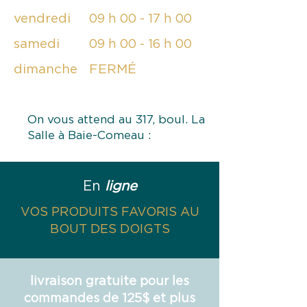
vendredi
09 h 00 - 17 h 00
samedi
09 h 00 - 16 h 00
dimanche
FERMÉ
On vous attend au 317, boul. La
Salle à Baie-Comeau :
En
ligne
VOS PRODUITS FAVORIS AU
BOUT DES DOIGTS
livraison gratuite pour les
commandes de 125$ et plus