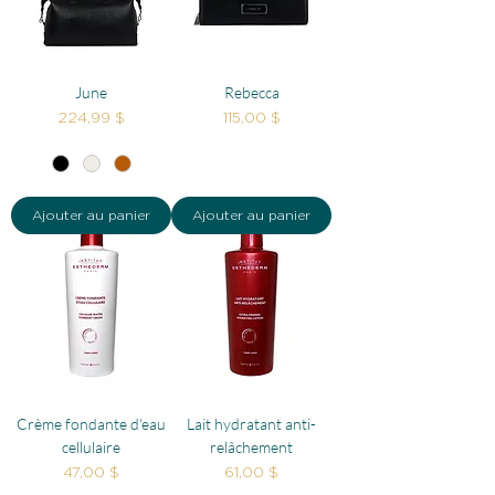
June
Rebecca
Prix
Prix
224,99 $
115,00 $
Ajouter au panier
Ajouter au panier
Crème fondante d'eau
Lait hydratant anti-
cellulaire
relâchement
Prix
Prix
47,00 $
61,00 $