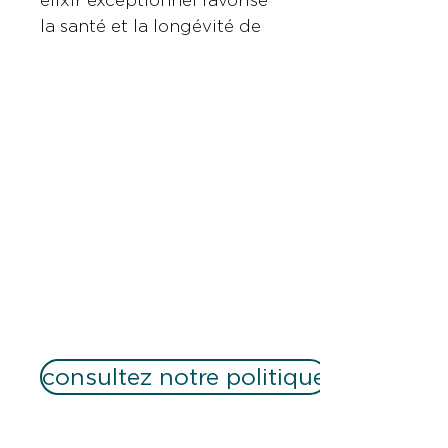
élixir exceptionnel favorise
la santé et la longévité de
la peau en soutenant sa
puissance naturelle, pour
une peau visiblement plus
lisse, plus lumineuse et
revitalisée.
Renforce la résilience de
la peau.
Inspiré par la science du
rythme circadien pour
améliorer visiblement la
qualité de la peau.
Réduit significativement
consultez notre politique
l’apparence des rides.
Soutient le
Abonnez-vous à notre infolettre
renouvellement cutané